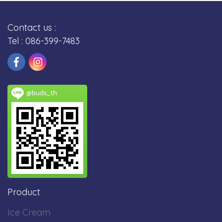
Contact us :
Tel : 086-399-7483
@buds_th
Product
Ice Cream