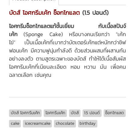
บัดส์ ไอศกรีมเค้ก ช็อกโกแลต
(1.5 ปอนด์)
ไอศกรีมช็อกโกแลตแท้ชั้นเยี่ยม กับ
เนื้อสปันจ์
เค้ก
(Sponge Cake) หรือบางคนเรียกว่า “เค้ก
ไข่” เป็นเนื้อเค้กที่เบากว่าบัตเตอร์เค้กแต่หนักกว่าชิฟ
ฟอนเค้ก มีความฟูนุ่มกำลังดี ด้วยส่วนผสมที่ผสานกัน
อย่างลงตัว ตามสูตรเฉพาะของบัดส์ ทำให้ได้เนื้อสัมผัส
ไอศกรีมเค้กที่เนียนละเอียด หอม หวาน มัน เพื่อคน
ฉลาดเลือก เช่นคุณ
บัดส์ ไอศกรีมเค้ก
ไอศกรีมเค้ก
บัดส์
1.5 ปอนด์
ช็อกโกแลต
cake
icecreamcake
chocolate
birthday