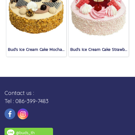
Bud's Ice Cream Cake Mocha Almond Fudge (1.5 Lb.)
Bud's Ice Cream Cake Strawberry (1.5 Lb.)
Contact us :
Tel : 086-399-7483
@buds_th