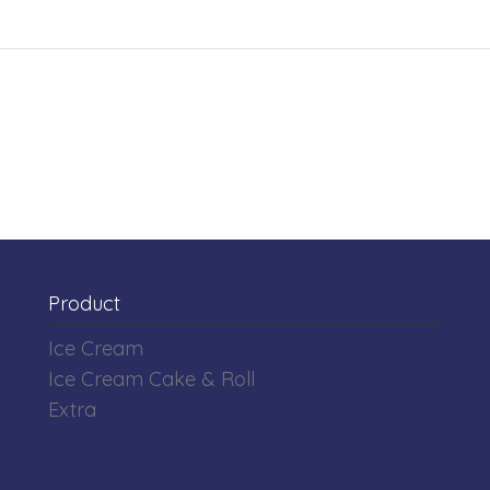
Product
Ice Cream
Ice Cream Cake & Roll
Extra