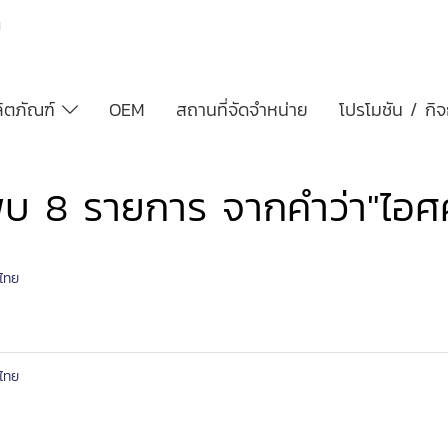
h
ิตภัณฑ์
OEM
สถานที่จัดจำหน่าย
โปรโมชัน / กิ
พบ 8 รายการ จากคำว่า"ไอศค
ไทย
ไทย