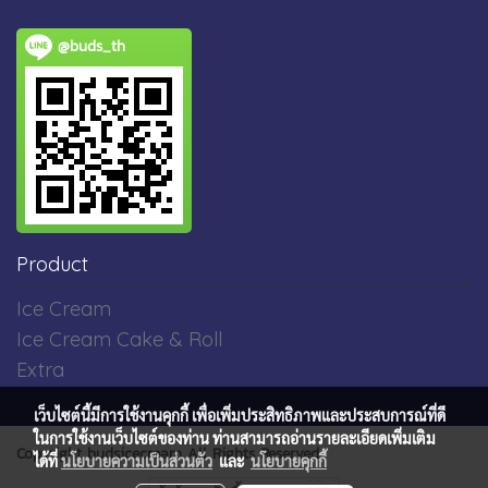
@buds_th
Product
Ice Cream
Ice Cream Cake & Roll
Extra
เว็บไซต์นี้มีการใช้งานคุกกี้ เพื่อเพิ่มประสิทธิภาพและประสบการณ์ที่ดี
ในการใช้งานเว็บไซต์ของท่าน ท่านสามารถอ่านรายละเอียดเพิ่มเติม
Copyright budsicecream All Rights Reserved
ได้ที่
นโยบายความเป็นส่วนตัว
และ
นโยบายคุกกี้