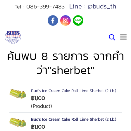
Line : @buds_th
086-399-7483
Tel :
ค้นพบ 8 รายการ จากคำ
ว่า"sherbet"
Bud's Ice Cream Cake Roll Lime Sherbet (2 Lb.)
฿1,100
(Product)
Bud's Ice Cream Cake Roll Lime Sherbet (2 Lb.)
฿1,100