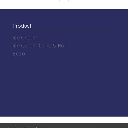
Product
Ice Cream
Ice Cream Cake & Roll
Extra