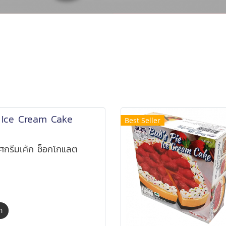
Bud's Pie Ice Cream Cak
 Ice Cream Cake
Best Seller
ศกรีมเค้ก ช็อกโกแลต
้า