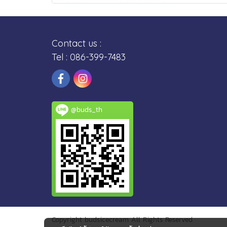
Contact us :
Tel : 086-399-7483
@buds_th
Copyright budsicecream All Rights Reserved