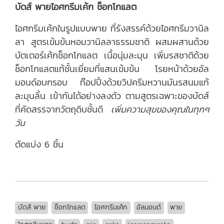
บัดส์ พายไอศกรีมเค้ก ช็อกโกแลต
ไอศกรีมเค้กในรูปแบบพาย ที่รังสรรค์ด้วยไอศกรีมวานิล
ลา สูตรเข้มข้นหอมวานิลลาธรรมชาติ ผสมผสานด้วย
บัตเตอร์เค้กช็อกโกแลต เนื้อนุ่มละมุน เพิ่มรสชาติด้วย
ช็อกโกแลตแท้ชั้นเยี่ยมที่แสนเข้มข้น โรยหน้าด้วยอัล
มอนด์อบกรอบ ท๊อปปิ้งด้วยวิปครีมหวานมันรสนมแท้
ละมุนลิ้น เข้ากันได้อย่างลงตัว ตามสูตรเฉพาะของบัดส์
ที่คัดสรรจากวัตถุดิบชั้นดี
เพิ่มความสุขของคุณในทุกๆ
วัน
ตัดแบ่ง 6 ชิ้น
บัดส์ พาย
ช็อกโกแลต
ไอศกรีมเค้ก
อัลมอนด์
พาย