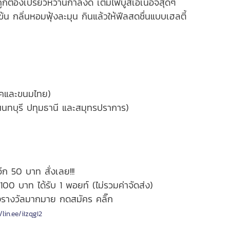
ูกต้องเปรี้ยวหวานกำลังดี เติมไฟบูสเอเนอจี้สุดๆ
้น กลิ่นหอมฟุ้งละมุน กินแล้วให้ฟีลสดชื่นแบบเฮลตี้
ิคและขนมไทย)
นทบุรี ปทุมธานี และสมุทรปราการ)
ีก 50 บาท สั่งเลย!!!
0 บาท ได้รับ 1 พอยท์ (ไม่รวมค่าจัดส่ง)
งรางวัลมากมาย กดสมัคร คลิ๊ก
/lin.ee/iIzqgI2