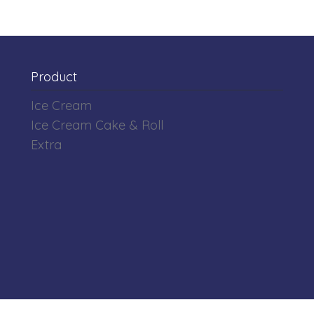
Product
Ice Cream
Ice Cream Cake & Roll
Extra