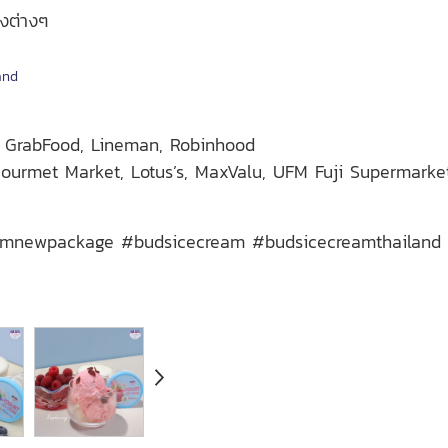
างต่างๆ
and
ry GrabFood, Lineman, Robinhood
, Gourmet Market, Lotus’s, MaxValu, UFM Fuji Supermarke
reamnewpackage #budsicecream #budsicecreamthailand 