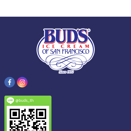
@buds_th