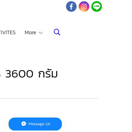
IVITES
More
B 3600 กรัม
Message Us