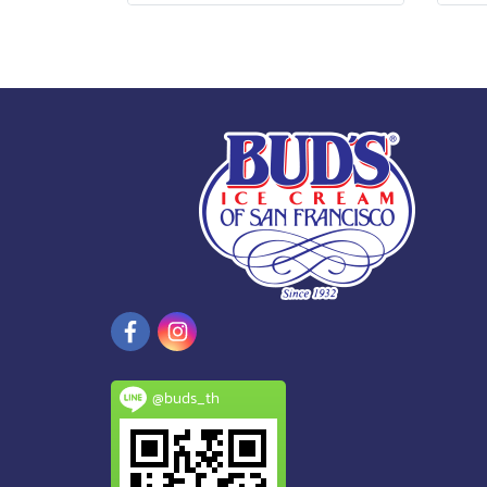
@buds_th