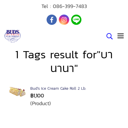
Tel :
086-399-7483
1 Tags result for"บา
นานา"
Bud's Ice Cream Cake Roll 2 Lb.
฿1,100
(Product)