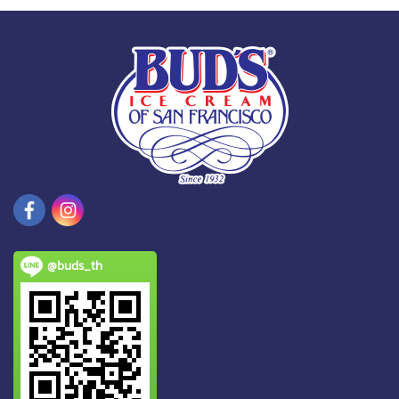
@buds_th