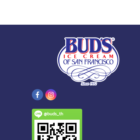
@buds_th