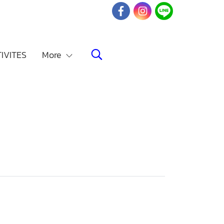
IVITES
More
"