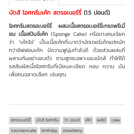
บัดส์ ไอศกรีมเค้ก สตรอเบอร์รี่
(1.5 ปอนด์)
ไอศกรีมสตรอเบอร์รี่ ผสมเนื้อสตรอเบอร์รี่เกรดพรีเมี่
ยม
เนื้อสปันจ์เค้ก
(Sponge Cake) หรือบางคนเรียก
ว่า “เค้กไข่” เป็นเนื้อเค้กที่เบากว่าบัตเตอร์เค้กแต่หนัก
กว่าชิฟฟอนเค้ก มีความฟูนุ่มกำลังดี ด้วยส่วนผสมที่
ผสานกันอย่างลงตัว ตามสูตรเฉพาะของบัดส์ ทำให้ได้
รสสัมผัสเนื้อไอศกรีมที่เนียนละเอียด หอม หวาน มัน
เพื่อคนฉลาดเลือก เช่นคุณ
สตรอเบอร์รี่
บัดส์ ไอศกรีม
1.5 ปอนด์
เค้ก
ผลไม้
cake
icecreamcake
birthday
strawberry