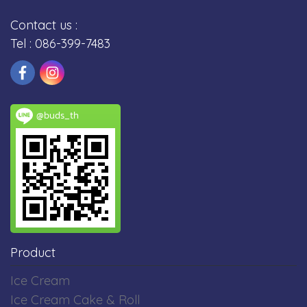
Contact us :
Tel : 086-399-7483
@buds_th
Product
Ice Cream
Ice Cream Cake & Roll