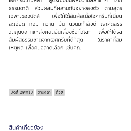
ไอศกรีมวานิลลา สูตรเข้มข้นผสมวานิลลาแท้ๆ จาก
ธรรมชาติ ส่วนผสมที่ผสานกันอย่างลงตัว ตามสูตร
เฉพาะของบัดส์ เพื่อให้ได้สัมผัสเนื้อไอศกรีมที่เนียน
ละเอียด หอม หวาน มัน นัวนมกำลังดี เราคัดสรร
วัตถุดิบจากแหล่งผลิตอันเลื่องชื่อทั่วโลก เพื่อให้ได้รส
สัมผัสธรรมชาติจากไอศกรีมที่ดีที่สุด ในราคาที่สม
เหตุผล เพื่อคนฉลาดเลือก เช่นคุณ
บัดส์ ไอศกรีม
วานิลลา
ถ้วย
สินค้าเกี่ยวข้อง