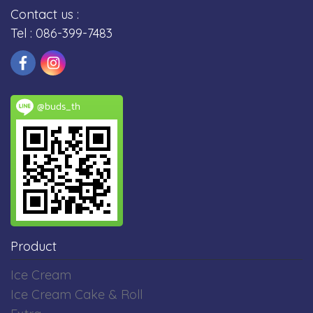
Contact us :
Tel : 086-399-7483
@buds_th
Product
Ice Cream
Ice Cream Cake & Roll