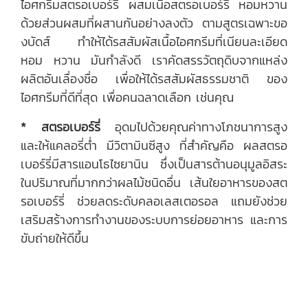
ไอศกรีมสตรอเบอร์รี่ ผสมเนื้อสตรอเบอร์รี่ หอมหวาน
ด้วยส่วนผสมที่ผสานกันอย่างลงตัว ตามสูตรเฉพาะขอ
งบัดส์ ทำให้ได้รสสัมผัสเนื้อไอศกรีมที่เนียนละเอียด
หอม หวาน มันกำลังดี เราคัดสรรวัตถุดิบจากแหล่ง
ผลิตอันเลื่องชื่อ เพื่อให้ได้รสสัมผัสธรรมชาติ ของ
ไอศกรีมที่ดีที่สุด เพื่อคนฉลาดเลือก เช่นคุณ
* สตรอเบอร์รี่
อุดมไปด้วยคุณค่าทางโภชนาการสูง
และให้แคลอรี่ต่ำ มีวิตามินซีสูง ที่สำคัญคือ ผลสตรอ
เบอร์รี่มีสารแอนโธไซยานิน ซึ่งเป็นสารต้านอนุมูลอิสระ
ในปริมาณที่มากกว่าผลไม้ชนิดอื่น เส้นใยอาหารของสต
รอเบอร์รี่ ช่วยลดระดับคลอเลสเตอรอล แถมยังช่วย
เสริมสร้างการทำงานของระบบการย่อยอาหาร และการ
ขับถ่ายให้ดีขึ้น