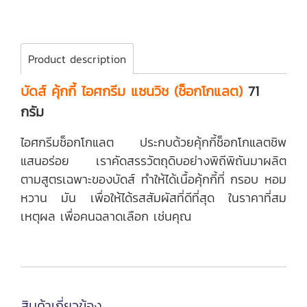
Product description
บัดส์ คุ้กกี้ ไอศกรีม แซนวิช (ช็อกโกแลต)
71
กรัม
ไอศกรีมช็อกโกแลต ประกบด้วยคุ้กกี้ช็อกโกแลตชิพ
แสนอร่อย เราคัดสรรวัตถุดิบอย่างพิถีพิถันมาผลิต
ตามสูตรเฉพาะของบัดส์ ทำให้ได้เนื้อคุ้กกี้ที่ กรอบ หอม
หวาน มัน เพื่อให้ได้รสสัมผัสที่ดีที่สุด ในราคาที่สม
เหตุผล เพื่อคนฉลาดเลือก เช่นคุณ
สินค้าเกี่ยวข้อง