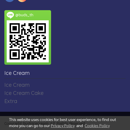
@buds_th
Ice Cream
Ice Cream
Ice Cream Cake
Extra
This website uses cookies for best user experience, to find out
Copyright budsicecream All Rights Reserved
more you can go to our
Privacy Policy
and
Cookies Policy