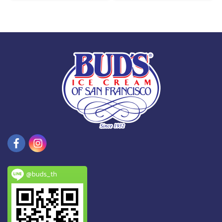
@buds_th