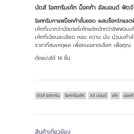
บัดส์ ไอศกรีมเค้ก ม็อคก้า อัลมอนด์ ฟัดจ์
ไอศกรีมกาแฟม็อคก้าชั้นยอด ผสมช็อกโกแลตฟัด
เค้กที่เบากว่าบัตเตอร์เค้กแต่หนักกว่าชิฟฟอน
เค้กที่เนียนละเอียด หอม หวาน มัน นัวนมกำลังดี
ราคาที่สมเหตุผล เพื่อคนฉลาดเลือก เพื่อคุณ
ตัดแบ่งได้ 14 ชิ้น
บัดส์ ไอศกรีม
ไอศกรีมเค้ก
3.5 ปอนด์
เค้ก
มอคก้
สินค้าเกี่ยวข้อง