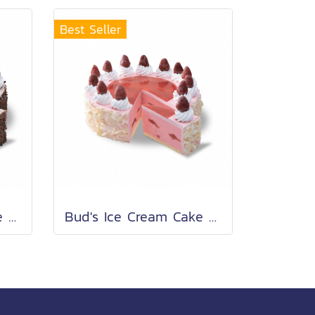
Best Seller
Bud's Ice Cream Cake Chocolate (3.5 Lb.)
Bud's Ice Cream Cake Strawberry (3.5 Lb.)