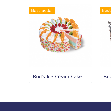
Best Seller
Best
Bud's Ice Cream Cake Rainbow Sherbet (3.5 Lb.)