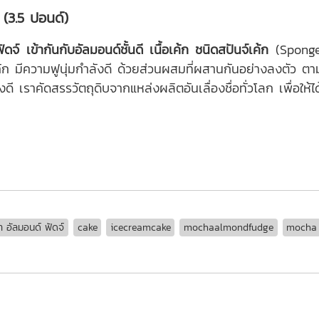
 (3.5 ปอนด์)
จ์ เข้ากันกับอัลมอนด์ชั้นดี
เนื้อเค้ก ชนิดสปันจ์เค้ก
(Sponge 
เค้ก มีความฟูนุ่มกำลังดี ด้วยส่วนผสมที่ผสานกันอย่างลงตัว ตาม
 เราคัดสรรวัตถุดิบจากแหล่งผลิตอันเลื่องชื่อทั่วโลก เพื่อให้ไ
า อัลมอนด์ ฟัดจ์
cake
icecreamcake
mochaalmondfudge
mocha