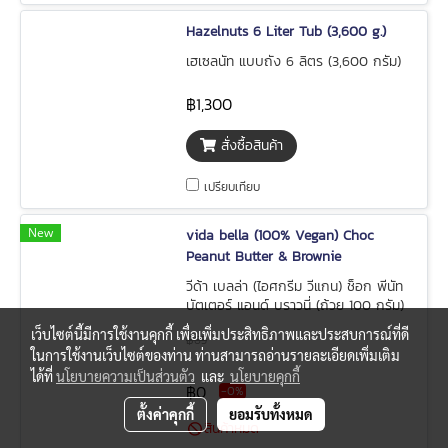
Hazelnuts 6 Liter Tub (3,600 g.)
เฮเซลนัท แบบถัง 6 ลิตร (3,600 กรัม)
฿1,300
สั่งซื้อสินค้า
เปรียบเทียบ
New
vida bella (100% Vegan) Choc
Peanut Butter & Brownie
วีด้า เบลล่า (ไอศกรีม วีแกน) ช็อก พีนัท
บัตเตอร์ แอนด์ บราวนี่ (ถ้วย 100 กรัม)
เว็บไซต์นี้มีการใช้งานคุกกี้ เพื่อเพิ่มประสิทธิภาพและประสบการณ์ที่ดี
฿65
ในการใช้งานเว็บไซต์ของท่าน ท่านสามารถอ่านรายละเอียดเพิ่มเติม
ได้ที่
นโยบายความเป็นส่วนตัว
และ
นโยบายคุกกี้
฿0
-0%
ตั้งค่าคุกกี้
ยอมรับทั้งหมด
สินค้าหมด